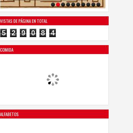
2
...
...
VISTAS DE PÁGINA EN TOTAL
5
2
9
0
8
4
COMIDA
ALFABETOS