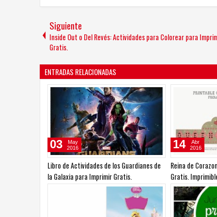
Siguiente
Inside Out o Del Revés: Actividades para Colorear para Imprim
Gratis.
ENTRADAS RELACIONADAS
03
14
May
Abr
2016
2016
Libro de Actividades de los Guardianes de
Reina de Corazon
la Galaxia para Imprimir Gratis.
Gratis. Imprimible