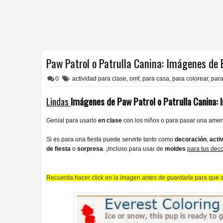
Paw Patrol o Patrulla Canina: Imágenes de E
0
actividad para clase
,
omf
,
para casa
,
para colorear
,
para
Lindas
Imágenes de
Paw Patrol o Patrulla Canina:
Genial para usarlo
en clase
con los niños o para pasar una ame
Si es para una fiesta puede servirte tanto como
decoración
,
acti
de fiesta
o
sorpresa
. ¡Incluso para usar de
moldes
para tus dec
Recuerda hacer click en la imagen
antes de guardarla
para que s