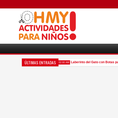
ÚLTIMAS ENTRADAS
Arma a tu Propio Olaf en Verano.
Laberinto del Gato con Botas para 
02:00 AM