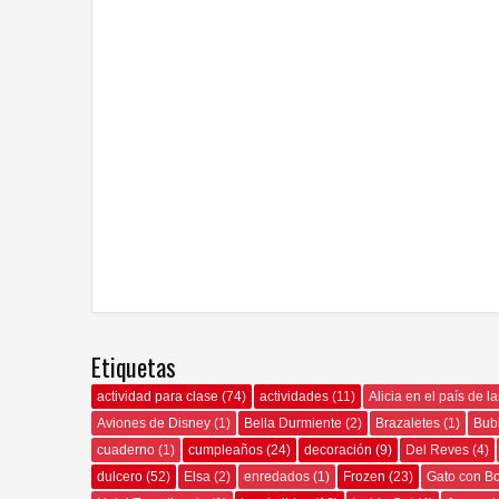
Etiquetas
actividad para clase
(74)
actividades
(11)
Alicia en el país de l
Aviones de Disney
(1)
Bella Durmiente
(2)
Brazaletes
(1)
Bub
cuaderno
(1)
cumpleaños
(24)
decoración
(9)
Del Reves
(4)
dulcero
(52)
Elsa
(2)
enredados
(1)
Frozen
(23)
Gato con B