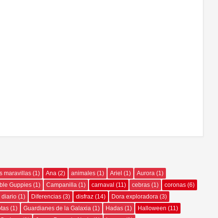
as maravillas
(1)
Ana
(2)
animales
(1)
Ariel
(1)
Aurora
(1)
ble Guppies
(1)
Campanilla
(1)
carnaval
(11)
cebras
(1)
coronas
(6)
diario
(1)
Diferencias
(3)
disfraz
(14)
Dora exploradora
(3)
otas
(1)
Guardianes de la Galaxia
(1)
Hadas
(1)
Halloween
(11)