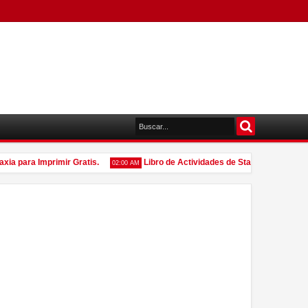
 para Imprimir Gratis.
Libro de Actividades de Star Wars el Desperta
02:00 AM