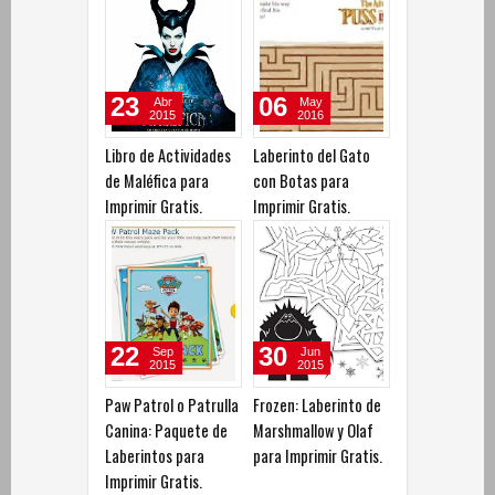
23
06
Abr
May
2015
2016
Libro de Actividades
Laberinto del Gato
de Maléfica para
con Botas para
Imprimir Gratis.
Imprimir Gratis.
22
30
Sep
Jun
2015
2015
Paw Patrol o Patrulla
Frozen: Laberinto de
Canina: Paquete de
Marshmallow y Olaf
Laberintos para
para Imprimir Gratis.
Imprimir Gratis.