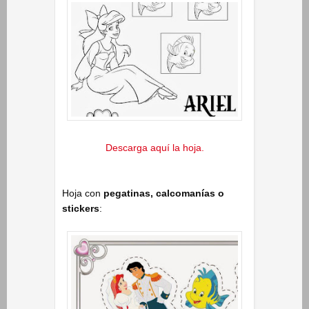
Descarga aquí la hoja.
Hoja con
pegatinas, calcomanías o
stickers
: