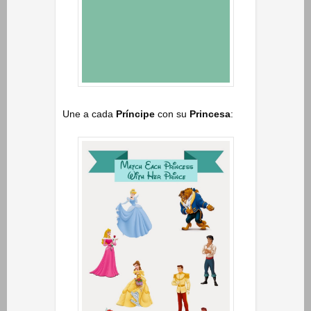
Une a cada
Príncipe
con su
Princesa
: